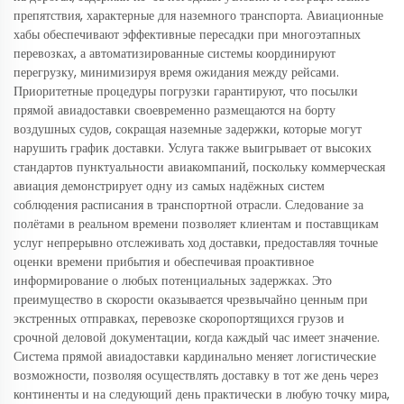
препятствия, характерные для наземного транспорта. Авиационные
хабы обеспечивают эффективные пересадки при многоэтапных
перевозках, а автоматизированные системы координируют
перегрузку, минимизируя время ожидания между рейсами.
Приоритетные процедуры погрузки гарантируют, что посылки
прямой авиадоставки своевременно размещаются на борту
воздушных судов, сокращая наземные задержки, которые могут
нарушить график доставки. Услуга также выигрывает от высоких
стандартов пунктуальности авиакомпаний, поскольку коммерческая
авиация демонстрирует одну из самых надёжных систем
соблюдения расписания в транспортной отрасли. Следование за
полётами в реальном времени позволяет клиентам и поставщикам
услуг непрерывно отслеживать ход доставки, предоставляя точные
оценки времени прибытия и обеспечивая проактивное
информирование о любых потенциальных задержках. Это
преимущество в скорости оказывается чрезвычайно ценным при
экстренных отправках, перевозке скоропортящихся грузов и
срочной деловой документации, когда каждый час имеет значение.
Система прямой авиадоставки кардинально меняет логистические
возможности, позволяя осуществлять доставку в тот же день через
континенты и на следующий день практически в любую точку мира,