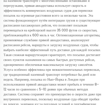
на наземном транспорте с многочисленными остановками и
перегрузками, прямая авиадоставка использует скорость и
эффективность коммерческих воздушных судов для перевозки
посылок на огромные расстояния всего за несколько часов. Эта
система функционирует путём интеграции грузов в существующие
расписания пассажирских рейсов, что позволяет посылкам
перемещаться на крейсерской высоте 35 000 футов со скоростью,
приближающейся к 600 миль в час. Оптимизационные алгоритмы,
применяемые службами прямой авиадоставки, анализируют
расписания рейсов, маршруты и загрузку воздушных судов, чтобы
выбрать наиболее эффективный путь доставки для каждой посылки.
Такая сложная маршрутизация гарантирует, что посылки достигают
своих пунктов назначения на самых быстрых доступных рейсах,
одновременно обеспечивая максимальную загрузку самолётов.
Услуга особенно эффективна при межконтинентальных перевозках,
где традиционный наземный транспорт потребовал бы дней или
недель. Например, посылка из Нью-Йорка в Лондон при
использовании прямой авиадоставки может прибыть в течение 8–
12 часов по сравнению с 5–10 днями при обычных методах
доставки. Система сохраняет это преимущество в скорости даже при
внутренних перевозках, поскольку воздушные суда обходят пробки
на дорогах, задержки из-за погодных условий и географические