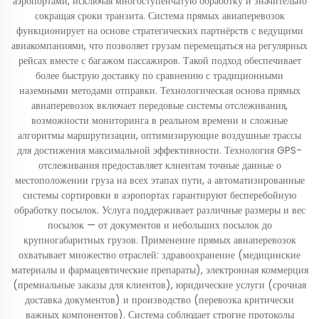
аэропортами, исключая многоступенчатую обработку и значительно
сокращая сроки транзита. Система прямых авиаперевозок
функционирует на основе стратегических партнёрств с ведущими
авиакомпаниями, что позволяет грузам перемещаться на регулярных
рейсах вместе с багажом пассажиров. Такой подход обеспечивает
более быструю доставку по сравнению с традиционными
наземными методами отправки. Технологическая основа прямых
авиаперевозок включает передовые системы отслеживания,
возможности мониторинга в реальном времени и сложные
алгоритмы маршрутизации, оптимизирующие воздушные трассы
для достижения максимальной эффективности. Технология GPS-
отслеживания предоставляет клиентам точные данные о
местоположении груза на всех этапах пути, а автоматизированные
системы сортировки в аэропортах гарантируют бесперебойную
обработку посылок. Услуга поддерживает различные размеры и вес
посылок — от документов и небольших посылок до
крупногабаритных грузов. Применение прямых авиаперевозок
охватывает множество отраслей: здравоохранение (медицинские
материалы и фармацевтические препараты), электронная коммерция
(премиальные заказы для клиентов), юридические услуги (срочная
доставка документов) и производство (перевозка критически
важных компонентов). Система соблюдает строгие протоколы