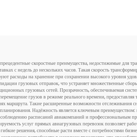
спрецедентные скоростные преимущества, недостижимые для тра
авках с недель до нескольких часов. Такая скорость трансформ
ируют расходы на хранение при сохранении высокого уровня удо
лидации грузовых отправок, что устраняет множественные сборы 
адиционных грузовых сетей. Прозрачность, обеспечиваемая систе
перемещение грузов в режиме реального времени, предоставляя 
иях маршрута. Такие расширенные возможности отслеживания с
 планирования. Надёжность является ключевым преимуществом: 
му соблюдению расписаний авиакомпаний и профессиональным про
ируемость услуг прямых авиагрузовых перевозок позволяет рабо
 гибкие решения, способные расти вместе с потребностями бизн