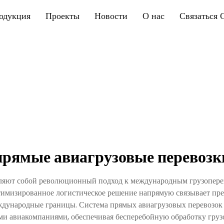
одукция
Проекты
Новости
О нас
Связаться 
прямые авиагрузовые перевозк
ляют собой революционный подход к международным грузопере
тимизированное логистическое решение напрямую связывает пре
еждународные границы. Система прямых авиагрузовых перевозо
и авиакомпаниями, обеспечивая бесперебойную обработку грузов