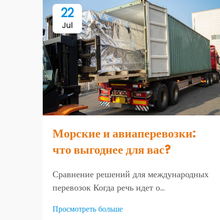
22
Jul
Морские и авиаперевозки:
что выгоднее для вас?
Сравнение решений для международных
перевозок Когда речь идет о
международной торговле и логистике,
Просмотреть больше
выбор наиболее подходящего способа