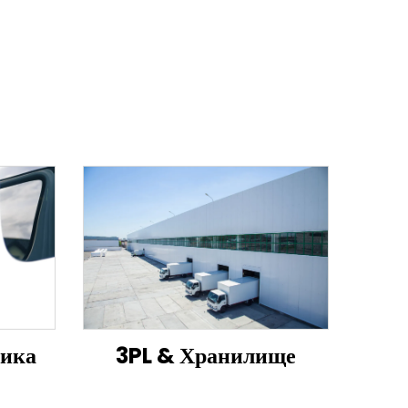
тика
3PL & Хранилище