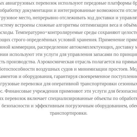
х авиагрузовых перевозок используют передовые платформы б
 обработку документации и интегрированные возможности отсл
рузовое место, непрерывно отслеживать ход доставки и управл
стему встроены сложные алгоритмы оптимизации веса и объём
ходы. Температурно-контролируемые среды сохраняют целостн
ующих строго определённых условий хранения. Применение пря
ронной коммерции, распределение автокомплектующих, доставку 
ии используют эти услуги для управления запасами по принципу
ть производства. Аэрокосмическая отрасль полагается на прямы
ботоспособности воздушных судов и минимизации простоев. Мед
аментов и оборудования, гарантируя своевременное поступлен
грузовые перевозки для оперативной транспортировки сезонных
рос. Финансовые учреждения применяют эти услуги для безопасн
х перевозок включает специализированные объекты по обработ
и безопасности и эффективным погрузочным оборудованием, об
транспортировки.