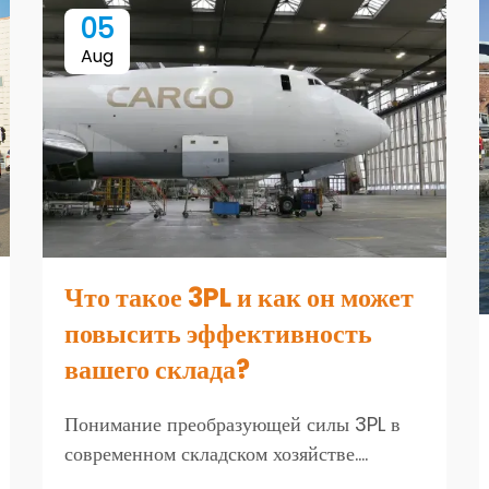
05
Aug
Что такое 3PL и как он может
повысить эффективность
вашего склада?
Понимание преобразующей силы 3PL в
современном складском хозяйстве.
Логистическая среда значительно