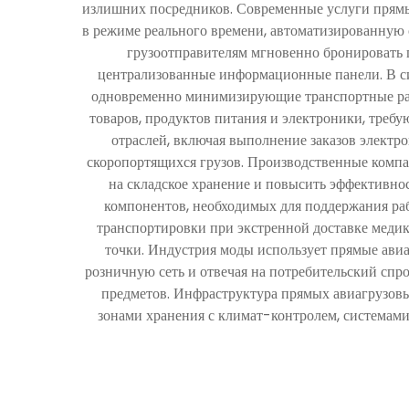
излишних посредников. Современные услуги прямы
в режиме реального времени, автоматизированную
грузоотправителям мгновенно бронировать г
централизованные информационные панели. В си
одновременно минимизирующие транспортные рас
товаров, продуктов питания и электроники, треб
отраслей, включая выполнение заказов элект
скоропортящихся грузов. Производственные компан
на складское хранение и повысить эффективнос
компонентов, необходимых для поддержания ра
транспортировки при экстренной доставке медик
точки. Индустрия моды использует прямые авиа
розничную сеть и отвечая на потребительский сп
предметов. Инфраструктура прямых авиагрузовы
зонами хранения с климат-контролем, системам