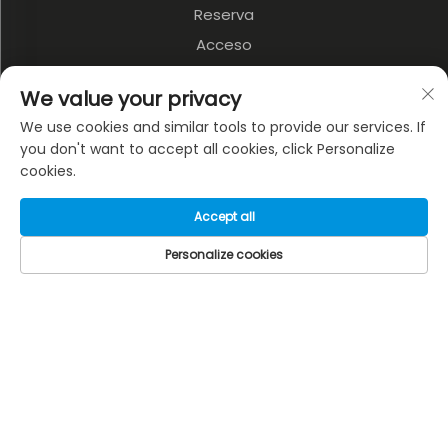
Reserva
Acceso
Productos
We value your privacy
We use cookies and similar tools to provide our services. If
Flete Marítimo
you don't want to accept all cookies, click Personalize
cookies.
Flete Aéreo
Flete Expreso
Accept all
3PL y Almacenamiento
Personalize cookies
Transporte Terrestre
Transporte Multimodal
SOBRE LA EMPRESA
Política de privacidad