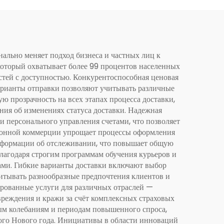
нально меняет подход бизнеса и частных лиц к
который охватывает более 99 процентов населенных
стей с доступностью. Конкурентоспособная ценовая
 варианты отправки позволяют учитывать различные
 прозрачность на всех этапах процесса доставки,
ния об изменениях статуса доставки. Надежная
 персонального управления счетами, что позволяет
тронной коммерции упрощает процессы оформления
информации об отслеживании, что повышает общую
лагодаря строгим программам обучения курьеров и
ми. Гибкие варианты доставки включают выбор
читывать разнообразные предпочтения клиентов и
ированные услуги для различных отраслей —
вреждения и кражи за счёт комплексных страховых
ым колебаниям и периодам повышенного спроса,
кого Нового года. Инициативы в области инноваций