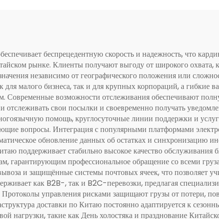
беспечивает беспрецедентную скорость и надежность, что карди
тайском рынке. Клиенты получают выгоду от широкого охвата, 
значения независимо от географического положения или сложно
к для малого бизнеса, так и для крупных корпораций, а гибкие
. Современные возможности отслеживания обеспечивают полную
и отслеживать свои посылки и своевременно получать уведомле
огоязычную помощь, круглосуточные линии поддержки и услуги
кающие вопросы. Интеграция с популярными платформами элек
томатическое обновление данных об остатках и синхронизацию 
итаю поддерживает стабильно высокое качество обслуживания б
м, гарантирующим профессиональное обращение со всеми груза
вывоза и защищённые системы почтовых ячеек, что позволяет у
держивает как B2B-, так и B2C-перевозки, предлагая специализ
. Протоколы управления рисками защищают грузы от потери, по
аструктура доставки по Китаю постоянно адаптируется к сезонн
вой нагрузки, такие как День холостяка и празднование Китайс