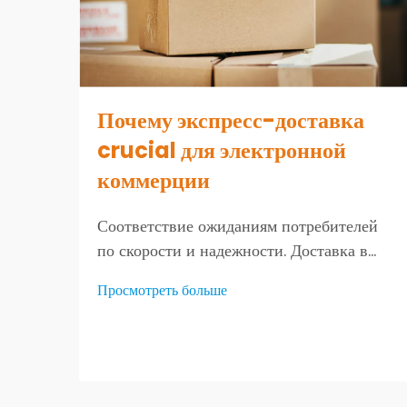
Почему экспресс-доставка
crucial для электронной
коммерции
Соответствие ожиданиям потребителей
по скорости и надежности. Доставка в
течение двух дней становится стандартом
Просмотреть больше
для завершения покупок. Быстрая
доставка стала тем, чего клиенты
ожидают, а не просто желают при
онлайн-покупках в наши дни.
Исследования показывают, что около 7