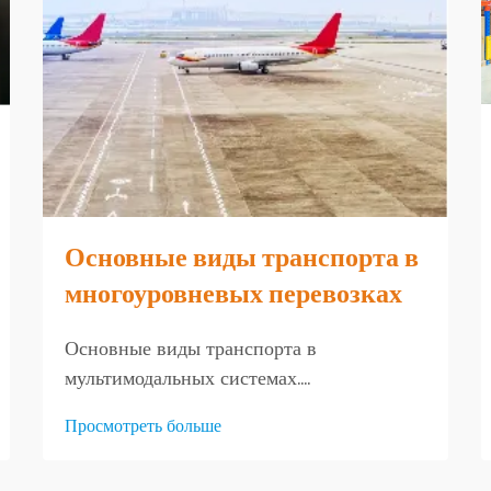
Основные виды транспорта в
многоуровневых перевозках
Основные виды транспорта в
мультимодальных системах.
Авиаперевозки: высокоскоростные
Просмотреть больше
решения для срочных грузов.
Авиаперевозки остаются очень важными