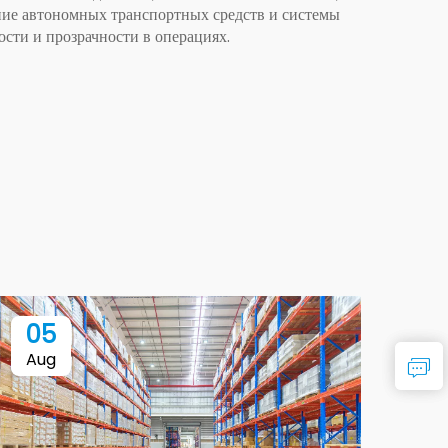
ние автономных транспортных средств и системы
сти и прозрачности в операциях.
05
1
Aug
Se