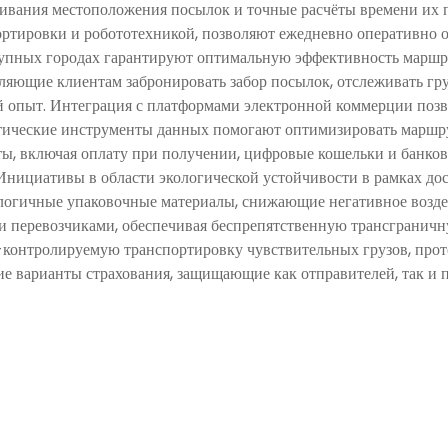
живания местоположения посылок и точные расчёты времени их 
тировки и робототехникой, позволяют ежедневно оперативно о
упных городах гарантируют оптимальную эффективность маршру
яющие клиентам забронировать забор посылок, отслеживать гру
 опыт. Интеграция с платформами электронной коммерции позв
итические инструменты данных помогают оптимизировать маршр
ы, включая оплату при получении, цифровые кошельки и банковс
 Инициативы в области экологической устойчивости в рамках до
ологичные упаковочные материалы, снижающие негативное возде
и перевозчиками, обеспечивая беспрепятственную трансграничн
-контролируемую транспортировку чувствительных грузов, прот
ие варианты страхования, защищающие как отправителей, так и п