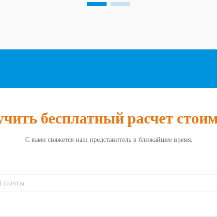
для логистики в наше время, особенно
когда необходимо быстро доставить груз.
Компании могут отправлять...
чить бесплатный расчет стои
С вами свяжется наш представитель в ближайшее время.