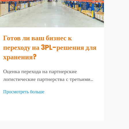
Готов ли ваш бизнес к
Ав
переходу на 3PL-решения для
мор
хранения?
об
эф
Оценка перехода на партнерские
логистические партнерства с третьими
Пони
сторонами Переход на решения для
дост
Просмотреть больше
хранения на складах 3PL представляет
усло
Прос
собой значительную операционную
миро
эволюцию для предприятий, которые
спос
переживают рост или стремятся к
суще
оптимизации цепочки поставок. Решение
Спор