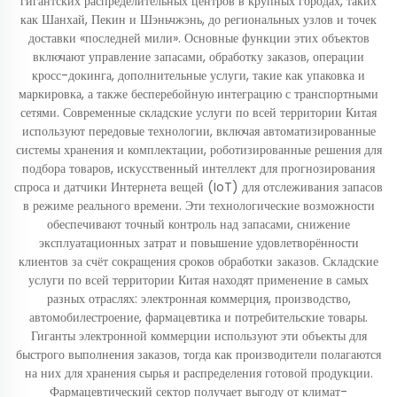
гигантских распределительных центров в крупных городах, таких
как Шанхай, Пекин и Шэньчжэнь, до региональных узлов и точек
доставки «последней мили». Основные функции этих объектов
включают управление запасами, обработку заказов, операции
кросс-докинга, дополнительные услуги, такие как упаковка и
маркировка, а также бесперебойную интеграцию с транспортными
сетями. Современные складские услуги по всей территории Китая
используют передовые технологии, включая автоматизированные
системы хранения и комплектации, роботизированные решения для
подбора товаров, искусственный интеллект для прогнозирования
спроса и датчики Интернета вещей (IoT) для отслеживания запасов
в режиме реального времени. Эти технологические возможности
обеспечивают точный контроль над запасами, снижение
эксплуатационных затрат и повышение удовлетворённости
клиентов за счёт сокращения сроков обработки заказов. Складские
услуги по всей территории Китая находят применение в самых
разных отраслях: электронная коммерция, производство,
автомобилестроение, фармацевтика и потребительские товары.
Гиганты электронной коммерции используют эти объекты для
быстрого выполнения заказов, тогда как производители полагаются
на них для хранения сырья и распределения готовой продукции.
Фармацевтический сектор получает выгоду от климат-