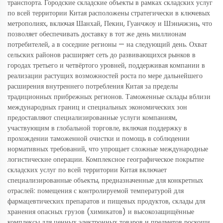
транспорта. Городские складские объекты в рамках складских услуг
по всей территории Китая расположены стратегически в ключевых
метрополиях, включая Шанхай, Пекин, Гуанчжоу и Шэньчжэнь, что
позволяет обеспечивать доставку в тот же день миллионам
потребителей, а в соседние регионы — на следующий день. Охват
сельских районов расширяет сеть до развивающихся рынков в
городах третьего и четвёртого уровней, поддерживая компании в
реализации растущих возможностей роста по мере дальнейшего
расширения внутреннего потребления Китая за пределы
традиционных прибрежных регионов. Таможенные склады вблизи
международных границ и специальных экономических зон
предоставляют специализированные услуги компаниям,
участвующим в глобальной торговле, включая поддержку в
прохождении таможенной очистки и помощь в соблюдении
нормативных требований, что упрощает сложные международные
логистические операции. Комплексное географическое покрытие
складских услуг по всей территории Китая включает
специализированные объекты, предназначенные для конкретных
отраслей: помещения с контролируемой температурой для
фармацевтических препаратов и пищевых продуктов, склады для
хранения опасных грузов (химикатов) и высокозащищённые
комплексы для ценных электронных товаров и предметов роскоши.