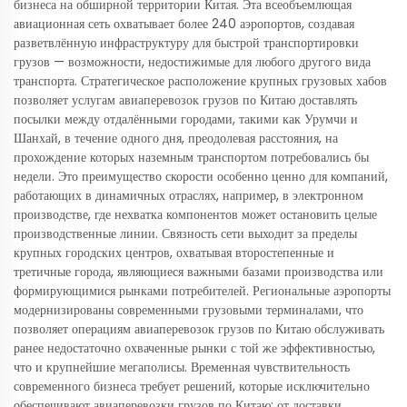
бизнеса на обширной территории Китая. Эта всеобъемлющая
авиационная сеть охватывает более 240 аэропортов, создавая
разветвлённую инфраструктуру для быстрой транспортировки
грузов — возможности, недостижимые для любого другого вида
транспорта. Стратегическое расположение крупных грузовых хабов
позволяет услугам авиаперевозок грузов по Китаю доставлять
посылки между отдалёнными городами, такими как Урумчи и
Шанхай, в течение одного дня, преодолевая расстояния, на
прохождение которых наземным транспортом потребовались бы
недели. Это преимущество скорости особенно ценно для компаний,
работающих в динамичных отраслях, например, в электронном
производстве, где нехватка компонентов может остановить целые
производственные линии. Связность сети выходит за пределы
крупных городских центров, охватывая второстепенные и
третичные города, являющиеся важными базами производства или
формирующимися рынками потребителей. Региональные аэропорты
модернизированы современными грузовыми терминалами, что
позволяет операциям авиаперевозок грузов по Китаю обслуживать
ранее недостаточно охваченные рынки с той же эффективностью,
что и крупнейшие мегаполисы. Временная чувствительность
современного бизнеса требует решений, которые исключительно
обеспечивают авиаперевозки грузов по Китаю: от доставки