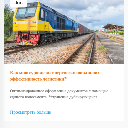
Jun
Как многоуровневые перевозки повышают
эффективность логистики?
Оптимизированное оформление документов с помощью
единого коносамента. Устранение дублирующейся
документации при использовании различных видов
транспорта. Когда компании переходят на единый коносамент,
Просмотреть больше
они сталкиваются с гораздо меньшим объемом бумажной
работы при использовании различных видов транспорта...