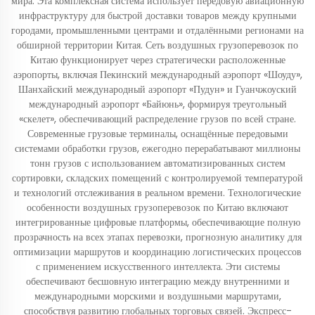
мира. Эта комплексная система использует передовую авиационную
инфраструктуру для быстрой доставки товаров между крупными
городами, промышленными центрами и отдалёнными регионами на
обширной территории Китая. Сеть воздушных грузоперевозок по
Китаю функционирует через стратегически расположенные
аэропорты, включая Пекинский международный аэропорт «Шоуду»,
Шанхайский международный аэропорт «Пудун» и Гуанчжоуский
международный аэропорт «Байюнь», формируя треугольный
«скелет», обеспечивающий распределение грузов по всей стране.
Современные грузовые терминалы, оснащённые передовыми
системами обработки грузов, ежегодно перерабатывают миллионы
тонн грузов с использованием автоматизированных систем
сортировки, складских помещений с контролируемой температурой
и технологий отслеживания в реальном времени. Технологические
особенности воздушных грузоперевозок по Китаю включают
интегрированные цифровые платформы, обеспечивающие полную
прозрачность на всех этапах перевозки, прогнозную аналитику для
оптимизации маршрутов и координацию логистических процессов
с применением искусственного интеллекта. Эти системы
обеспечивают бесшовную интеграцию между внутренними и
международными морскими и воздушными маршрутами,
способствуя развитию глобальных торговых связей. Экспресс-