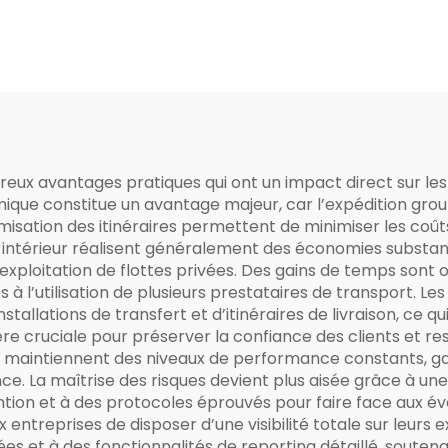
breux avantages pratiques qui ont un impact direct sur l
omique constitue un avantage majeur, car l’expédition grou
misation des itinéraires permettent de minimiser les coûts
t intérieur réalisent généralement des économies substant
 l’exploitation de flottes privées. Des gains de temps sont
 à l’utilisation de plusieurs prestataires de transport. Le
installations de transfert et d’itinéraires de livraison, 
s’avère cruciale pour préserver la confiance des clients et 
ur maintiennent des niveaux de performance constants, g
. La maîtrise des risques devient plus aisée grâce à un
ion et à des protocoles éprouvés pour faire face aux éve
ntreprises de disposer d’une visibilité totale sur leurs 
es et à des fonctionnalités de reporting détaillé, soutenant