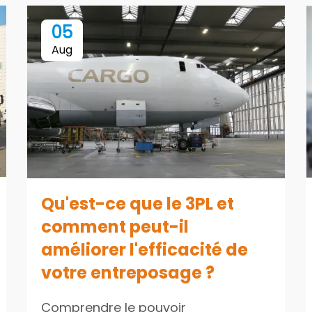
05
Aug
Qu'est-ce que le 3PL et
comment peut-il
améliorer l'efficacité de
votre entreposage ?
Comprendre le pouvoir