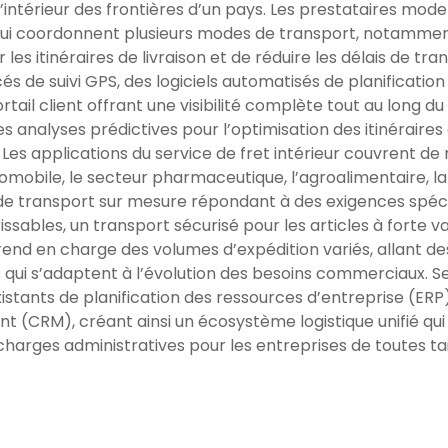
intérieur des frontières d’un pays. Les prestataires moder
qui coordonnent plusieurs modes de transport, notamment l
r les itinéraires de livraison et de réduire les délais de tr
de suivi GPS, des logiciels automatisés de planification
tail client offrant une visibilité complète tout au long d
s analyses prédictives pour l’optimisation des itinéraire
 Les applications du service de fret intérieur couvrent d
 automobile, le secteur pharmaceutique, l’agroalimentaire,
 de transport sur mesure répondant à des exigences spéci
sables, un transport sécurisé pour les articles à forte v
end en charge des volumes d’expédition variés, allant de
es qui s’adaptent à l’évolution des besoins commerciaux.
tants de planification des ressources d’entreprise (ERP)
ent (CRM), créant ainsi un écosystème logistique unifié qui 
charges administratives pour les entreprises de toutes tai