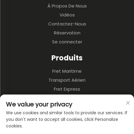
À Propos De Nous
Vidéos
Contactez-Nous
Réservation
Se connecter
Produits
Fret Maritime
Transport Aérien
Fret Express
3PL Et Entrepôt
We value your privacy
Transport Terrestre
We use cookies and similar tools to provide our services. If
Transport Multimodal
you don't want to accept all cookies, click Personalize
cookies.
À PROPOS DE L'ENTREPRISE