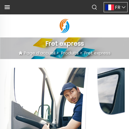
FR
Fret express
Page d’accueil
>
Produits
>
Fret express