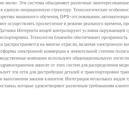
юю милю. Эти системы объединяют различные заинтересованные
й, в единую операционную структуру. Технологические особенн
горитмы машинного обучения, GPS-отслеживание, автоматизиро
яют осуществлять просветление в режиме реального времени, п
Датчики Интернета вещей контролируют условия окружающей сре
анспортировки. Технология блокчейн обеспечивает прозрачность 
распространяется на многие отрасли, включая электронную ко
атформы электронной коммерции в значительной степени полагаю
зводственные компании используют общенациональную логистик
здравоохранения зависят от этих систем для распределения ме
зует эти сети для дистрибуции деталей и транспортировки тра
 выполнения заказов клиентов. Интеграция нескольких видов тра
 доставки, которые удовлетворяют различным требованиям клие