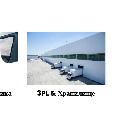
тика
3PL & Хранилище