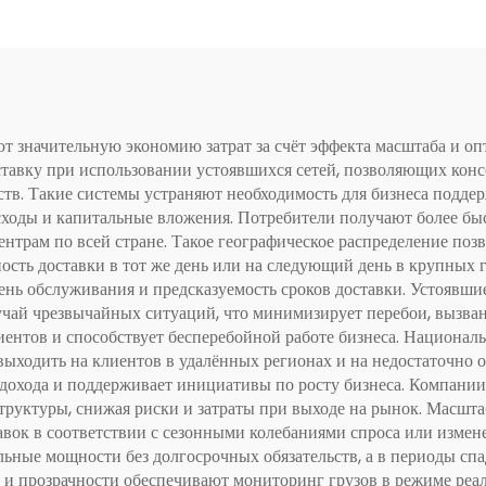
т значительную экономию затрат за счёт эффекта масштаба и 
ставку при использовании устоявшихся сетей, позволяющих кон
ств. Такие системы устраняют необходимость для бизнеса под
сходы и капитальные вложения. Потребители получают более быс
трам по всей стране. Такое географическое распределение позво
ность доставки в тот же день или на следующий день в крупных
ень обслуживания и предсказуемость сроков доставки. Устоявш
учай чрезвычайных ситуаций, что минимизирует перебои, вызва
иентов и способствует бесперебойной работе бизнеса. Национа
выходить на клиентов в удалённых регионах и на недостаточно
 дохода и поддерживает инициативы по росту бизнеса. Компании
труктуры, снижая риски и затраты при выходе на рынок. Масшт
авок в соответствии с сезонными колебаниями спроса или измен
льные мощности без долгосрочных обязательств, а в периоды сп
и прозрачности обеспечивают мониторинг грузов в режиме реал