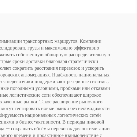
оптимизации транспортных маршрутов. Компании
солидировать грузы и максимально эффективно
держивать собственную обширную распределительную
трые сроки доставки благодаря стратегически
ляет сократить расстояния перевозок и ускорить
 городских агломерациях. Надёжность национальных
иеся перевозчики поддерживают резервные системы,
нные погодными условиями, пробками или отказами
льные логистические сети обеспечивают широкое
 охваченные рынки. Такое расширение рыночного
 могут тестировать новые рынки без необходимости
абируемость национальных логистических сетей
ениями в бизнес-активности. В периоды пиковой
ада — сокращать объёмы перевозок для оптимизации
ьного времени и проактивное взаимодействие с