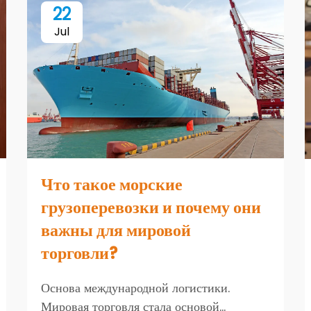
22
Jul
Что такое морские
грузоперевозки и почему они
важны для мировой
торговли?
Основа международной логистики.
Мировая торговля стала основой