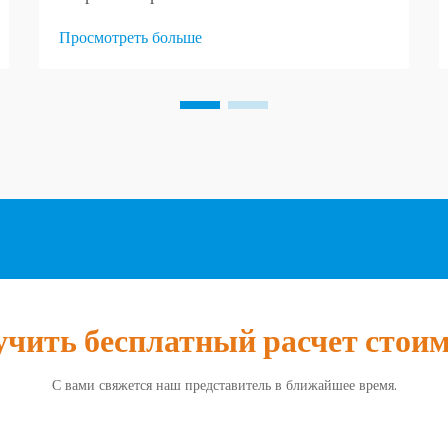
современной экономики, позволяя
Просмотреть больше
предприятиям и потребителям получать
товары со всего мира. В центре этой
сложной сети цепочек поставок находятся
морские перевозки...
чить бесплатный расчет стои
С вами свяжется наш представитель в ближайшее время.