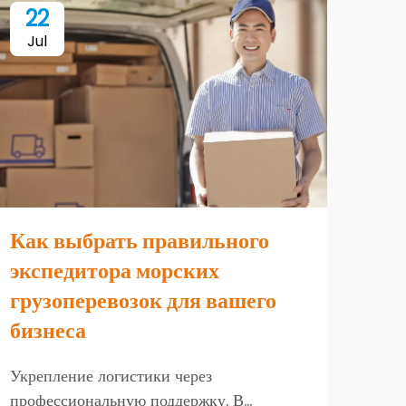
22
0
Jul
Au
Как выбрать правильного
Что
экспедитора морских
по
грузоперевозок для вашего
ваш
бизнеса
Пони
совр
Укрепление логистики через
Логи
профессиональную поддержку. В