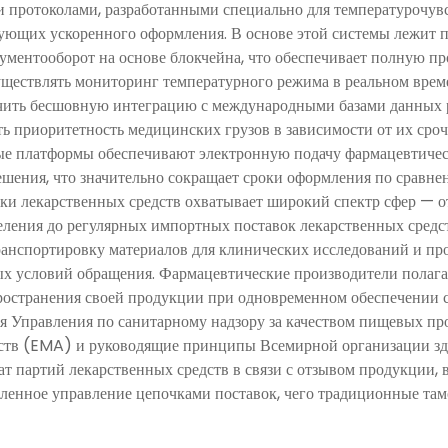
протоколами, разработанными специально для температурочувс
бующих ускоренного оформления. В основе этой системы лежит 
ентооборот на основе блокчейна, что обеспечивает полную проз
ществлять мониторинг температурного режима в реальном време
ечить бесшовную интеграцию с международными базами данных 
ь приоритетность медицинских грузов в зависимости от их сроч
е платформы обеспечивают электронную подачу фармацевтическ
ешения, что значительно сокращает сроки оформления по срав
и лекарственных средств охватывает широкий спектр сфер — от
еления до регулярных импортных поставок лекарственных средс
анспортировку материалов для клинических исследований и пр
ых условий обращения. Фармацевтические производители полаг
спространения своей продукции при одновременном обеспечении
я Управления по санитарному надзору за качеством пищевых п
дств (EMA) и руководящие принципы Всемирной организации зд
т партий лекарственных средств в связи с отзывом продукции, в
ленное управление цепочками поставок, чего традиционные та