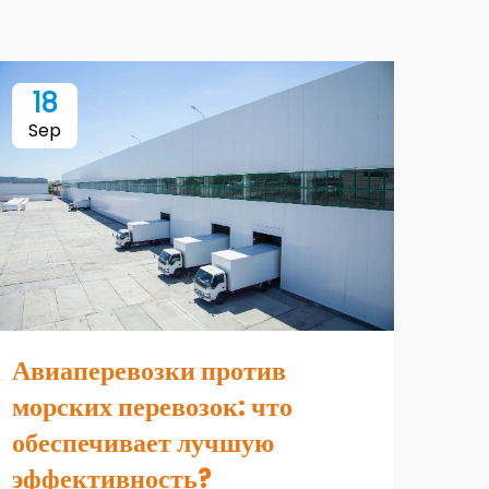
18
1
Sep
Se
Авиаперевозки против
морских перевозок: что
Ка
обеспечивает лучшую
биз
эффективность?
по