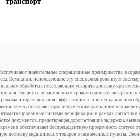
транспорт
беспечивают значительные операционные преимущества, напря
еса. Компании, использующие эту специализированную систему,
аналам обработки, позволяющим ускорить доставку критическ
енно для лекарств с ограниченным сроком годности, экстренных
о режима и теряющих свою эффективность при неправильном об
ению бумаг, позволяя фармацевтическим компаниям направлять р
Автоматизированные системы верификации в рамках логистики л
отке документов, предотвращая дорогостоящие задержки, вызв
времени обеспечивает беспрецедентную прозрачность статуса о
ую доставку медицинских товаров в назначенные пункты. Эконо