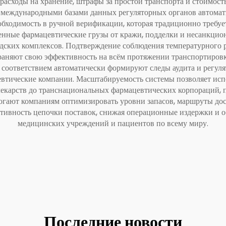
расходы на хранение, штрафы за простой транспорта и стоимость
международными базами данных регуляторных органов автомат
бходимость в ручной верификации, которая традиционно требуе
нные фармацевтические грузы от кражи, подделки и несанкцио
ских комплексов. Подтверждение соблюдения температурного р
раняют свою эффективность на всём протяжении транспортировк
 соответствием автоматически формируют следы аудита и регул
втические компании. Масштабируемость системы позволяет испо
карств до транснациональных фармацевтических корпораций, п
гают компаниям оптимизировать уровни запасов, маршруты дос
тивность цепочки поставок, снижая операционные издержки и о
медицинских учреждений и пациентов по всему миру.
Последние новости