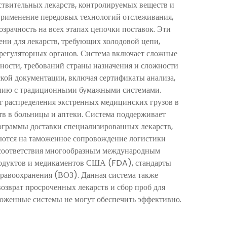
твительных лекарств, контролируемых веществ и
применение передовых технологий отслеживания,
рачность на всех этапах цепочки поставок. Эти
ни для лекарств, требующих холодовой цепи,
регуляторных органов. Система включает сложные
ности, требований страны назначения и сложности
ой документации, включая сертификаты анализа,
нению с традиционными бумажными системами.
 распределения экстренных медицинских грузов в
тв в больницы и аптеки. Система поддерживает
ограммы доставки специализированных лекарств,
аются на таможенное сопровождение логистики
 соответствия многообразным международным
родуктов и медикаментов США (FDA), стандарты
равоохранения (ВОЗ). Данная система также
озврат просроченных лекарств и сбор проб для
моженные системы не могут обеспечить эффективно.