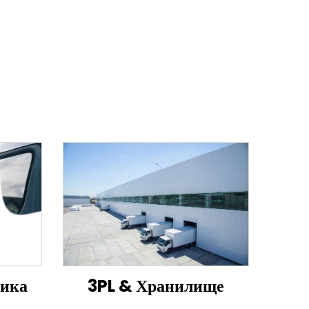
тика
3PL & Хранилище