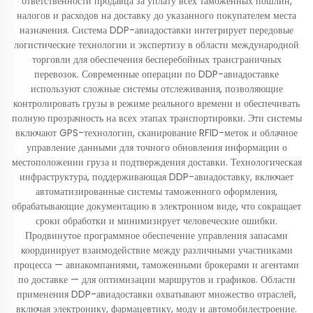
ответственности продавца за уплату всех таможенных пошлин,
налогов и расходов на доставку до указанного покупателем места
назначения. Система DDP-авиадоставки интегрирует передовые
логистические технологии и экспертизу в области международной
торговли для обеспечения бесперебойных трансграничных
перевозок. Современные операции по DDP-авиадоставке
используют сложные системы отслеживания, позволяющие
контролировать грузы в режиме реального времени и обеспечивать
полную прозрачность на всех этапах транспортировки. Эти системы
включают GPS-технологии, сканирование RFID-меток и облачное
управление данными для точного обновления информации о
местоположении груза и подтверждения доставки. Технологическая
инфраструктура, поддерживающая DDP-авиадоставку, включает
автоматизированные системы таможенного оформления,
обрабатывающие документацию в электронном виде, что сокращает
сроки обработки и минимизирует человеческие ошибки.
Продвинутое программное обеспечение управления запасами
координирует взаимодействие между различными участниками
процесса — авиакомпаниями, таможенными брокерами и агентами
по доставке — для оптимизации маршрутов и графиков. Области
применения DDP-авиадоставки охватывают множество отраслей,
включая электронику, фармацевтику, моду и автомобилестроение.