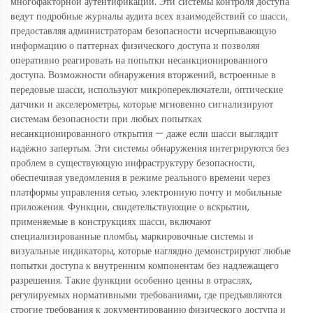
многофакторной аутентификации. Эти системы контроля доступа
ведут подробные журналы аудита всех взаимодействий со шасси,
предоставляя администраторам безопасности исчерпывающую
информацию о паттернах физического доступа и позволяя
оперативно реагировать на попытки несанкционированного
доступа. Возможности обнаружения вторжений, встроенные в
передовые шасси, используют микропереключатели, оптические
датчики и акселерометры, которые мгновенно сигнализируют
системам безопасности при любых попытках
несанкционированного открытия — даже если шасси выглядит
надёжно запертым. Эти системы обнаружения интегрируются без
проблем в существующую инфраструктуру безопасности,
обеспечивая уведомления в режиме реального времени через
платформы управления сетью, электронную почту и мобильные
приложения. Функции, свидетельствующие о вскрытии,
применяемые в конструкциях шасси, включают
специализированные пломбы, маркировочные системы и
визуальные индикаторы, которые наглядно демонстрируют любые
попытки доступа к внутренним компонентам без надлежащего
разрешения. Такие функции особенно ценны в отраслях,
регулируемых нормативными требованиями, где предъявляются
строгие требования к документированию физического доступа и