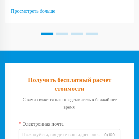
документации при использовании различных видов
транспорта. Когда компании переходят на единый коносамент,
Просмотреть больше
они сталкиваются с гораздо меньшим объемом бумажной
работы при использовании различных видов транспорта...
Получить бесплатный расчет
стоимости
С вами свяжется наш представитель в ближайшее
время.
Электронная почта
0/100