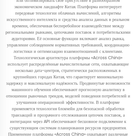
или оптимизировать своё присутствие в разнообразном
экономическом ландшафте Китая. Платформа интегрирует
передовые технологии облачных вычислений, алгоритмы
искусственного интеллекта и средства анализа данных в реальном
времени, обеспечивая бесперебойное взаимодействие между
региональными рынками, цепочками поставок и потребительскими
аудиториями. Её основные функции включают анализ рынка,
управление соблюдением нормативных требований, координацию
логистики и оптимизацию взаимоотношений с клиентами.
Технологическая архитектура платформы «Across China»
использует распределённые вычислительные сети, охватывающие
несколько дата-центров, стратегически расположенных в
крупнейших городах Китая, что гарантирует минимальную
задержку и максимальную надёжность. Продвинутые возможности
машинного обучения обеспечивают прогнозную аналитику в
отношении рыночных трендов, моделей поведения потребителей и
улучшения операционной эффективности. В платформе
применяется технология блокчейн для безопасной обработки
транзакций и прозрачного отслеживания цепочек поставок, а
интеграции через API обеспечивают бесшовное подключение к
существующим системам планирования ресурсов предприятия.
Применение платформы «Across China» охватывает различные