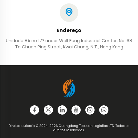
Endereço
Unidade 8A no 17º andar Well Fung Industrial Center, No. 68
Ta Chuen Ping Street, Kwai Chung, N.T., Hong Kong
Direitos autorais © 2024-2026 Guangdong Tobecan Logistics LTD. Todos os
direitos reservados.