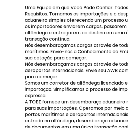
Uma Equipe em que Você Pode Confiar.
Todos
Requisitos. Tornamos as importações e o de
aduaneiro simples oferecendo um processo u
os importadores enviarem cargas, passarem 
alfândega e entregarem ao destino em uma 
transação contínua.
Nós desembaraçamos cargas através de todo
marítimos. Envie-nos a Conhecimento de E
sua cotação para começar.
Nós desembaraçamos cargas através de tod
aeroportos internacionais. Envie seu AWB co
para começar.
Somos um corretor de alfândega licenciado 
importação. Simplificamos o processo de im
expressa.
A TOBE fornece um desembaraço aduaneiro rá
para suas importações. Operamos por meio d
portos marítimos e aeroportos internacionai
entrada na alfândega, desembaraço aduaneir
de documentos em uma única transação cont