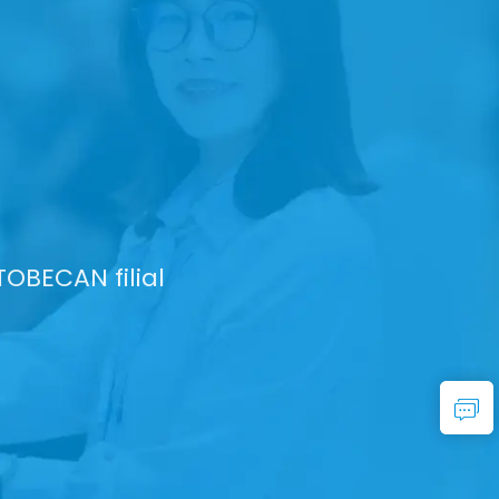
2013
es existentes, lançamos nossa divisão d
sporte internacional além do tráfego d
retagem aduaneira