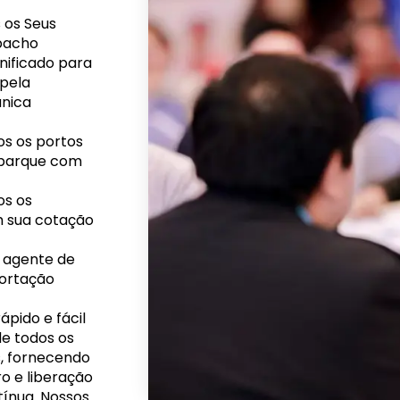
 os Seus
spacho
nificado para
pela
única
s os portos
mbarque com
os os
m sua cotação
e agente de
portação
pido e fácil
e todos os
s, fornecendo
o e liberação
ínua. Nossos