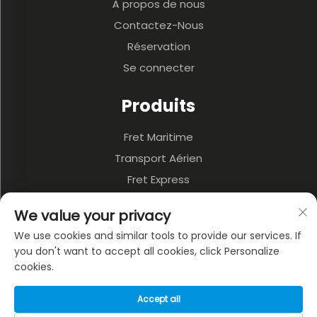
À propos de nous
Contactez-Nous
Réservation
Se connecter
Produits
Fret Maritime
Transport Aérien
Fret Express
3PL Et Entrepôt
We value your privacy
Transport Terrestre
We use cookies and similar tools to provide our services. If
Transport Multimodal
you don't want to accept all cookies, click Personalize
cookies.
À PROPOS DE L'ENTREPRISE
Accept all
Politique de confidentialité