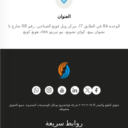
العنوان
الوحدة 8A في الطابق 17، مركز ويل فونغ الصناعي، رقم 68 شارع تا
تشوان بينغ، كواي تشونغ، نيو تيريتو ries، هونغ كونغ
حقوق الطبع والنشر © ٢٠٢٤–٢٠٢٦ شركة قوانغدونغ توبكان للوجستيات المحدودة. جميع الحقوق
محفوظة.
روابط سريعة