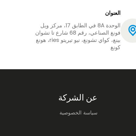
العنوان
الوحدة 8A في الطابق 17، مركز ويل
فونغ الصناعي، رقم 68 شارع تا تشوان
بينغ، كواي تشونغ، نيو تيريتو ries، هونغ
كونغ
عن الشركة
سياسة الخصوصية