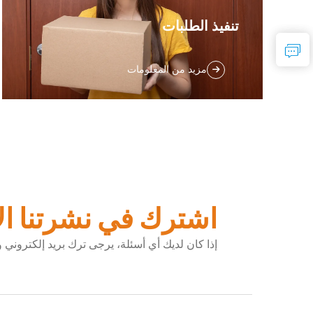
تنفيذ الطلبات
اختيار وتعبئة الطلبات - عملية البضائع وإنشاء
مزيد من المعلومات
الشحنات - إدارة متعددة للحسابات: ندرب
موظفينا على كيفية التعبئة بأمان لضمان وصول
الشحنات إلى عملائك بسلام، بعد تغليفها ووضع
العلامات عليها، ستنتقل الحزمة إلى ...
اشترك في نشرتنا الإ
إذا كان لديك أي أسئلة، يرجى ترك بريد إلكترو