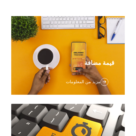
قيمة مضافة
بناءً على خدمة الوفاء بالمستودعات مع حلول
مزيد من المعلومات
شحن جيدة، ستواصل TOBECAN تحسين قدراتها
المهنية والالتزام بجودة الخدمة. وفقًا لاحتياجات
العملاء وتطور السوق، سنستمر في ترقية النظام
وعملية التشغيل لجعلها أكثر سهولة للعملاء،
وتسليم حزم التجارة الإلكترونية إلى المشترين
حول العالم بشكل أكثر أمانًا وسرعة.