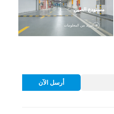
مستودع الصين
استلام المستودع - الفحص والتسمية والتخزين -
مزيد من المعلومات
إدارة المخزون، يمكن إنجازها في غضون 24
ساعة. هدفنا أن نكون سلسلة التوريد الخارقة
الخاصة بك التي تجعل عملك في التجارة
الإلكترونية سهل التحكم، تحت خدمة تنفيذ
مستودع آمنة وتقنية...
أرسل الآن