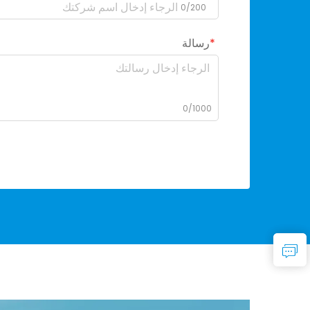
0/200
رسالة
0/1000