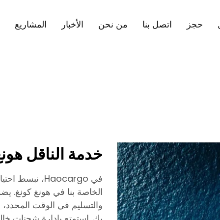
حجز
اتصل بنا
من نحن
الأخبار
المشاريع
خدمة الناقل هونغ
في Haocargo، نب
الخاصة بنا في هونغ كونغ. يض
والتسليم في الوقت المحدد، و
بك. استمتع بإدارة شحنات خالي