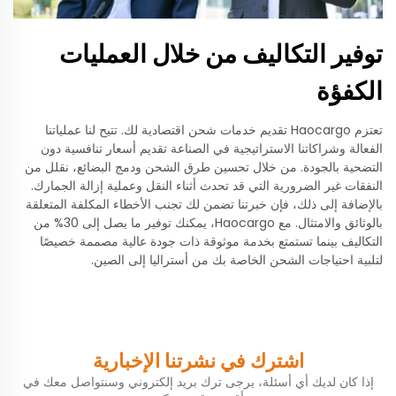
توفير التكاليف من خلال العمليات
الكفؤة
تعتزم Haocargo تقديم خدمات شحن اقتصادية لك. تتيح لنا عملياتنا
الفعالة وشراكاتنا الاستراتيجية في الصناعة تقديم أسعار تنافسية دون
التضحية بالجودة. من خلال تحسين طرق الشحن ودمج البضائع، نقلل من
النفقات غير الضرورية التي قد تحدث أثناء النقل وعملية إزالة الجمارك.
بالإضافة إلى ذلك، فإن خبرتنا تضمن لك تجنب الأخطاء المكلفة المتعلقة
بالوثائق والامتثال. مع Haocargo، يمكنك توفير ما يصل إلى 30% من
التكاليف بينما تستمتع بخدمة موثوقة ذات جودة عالية مصممة خصيصًا
لتلبية احتياجات الشحن الخاصة بك من أستراليا إلى الصين.
اشترك في نشرتنا الإخبارية
إذا كان لديك أي أسئلة، يرجى ترك بريد إلكتروني وسنتواصل معك في