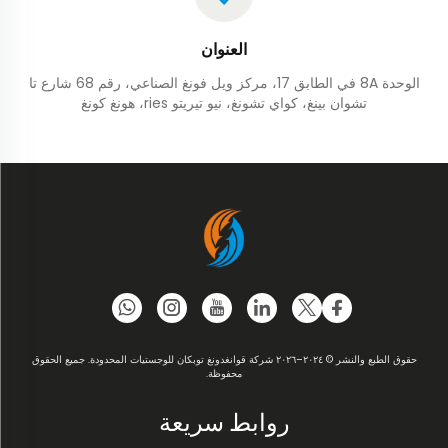
العنوان
الوحدة 8A في الطابق 17، مركز ويل فونغ الصناعي، رقم 68 شارع تا
تشوان بينغ، كواي تشونغ، نيو تيريتو ries، هونغ كونغ
حقوق الطبع والنشر © ٢٠٢٤–٢٠٢٦ شركة قوانغدونغ توبكان للوجستيات المحدودة. جميع الحقوق
محفوظة.
روابط سريعة