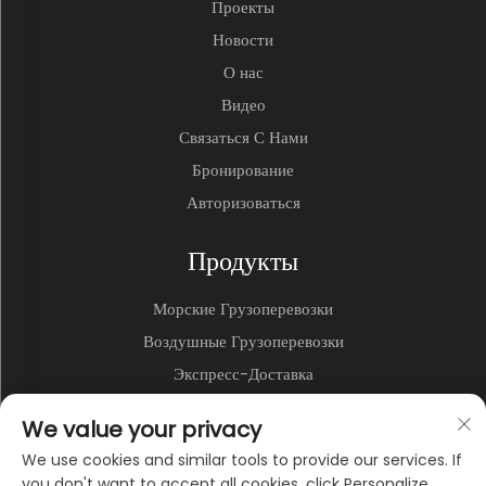
Проекты
Новости
О нас
Видео
Связаться С Нами
Бронирование
Авторизоваться
Продукты
Морские Грузоперевозки
Воздушные Грузоперевозки
Экспресс-Доставка
3PL и Складирование
We value your privacy
Наземные Перевозки
We use cookies and similar tools to provide our services. If
Мультимодальные Перевозки
you don't want to accept all cookies, click Personalize