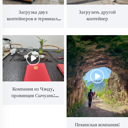
Загрузка двух
Загрузить другой
контейнеров в терминале
контейнер
Гонконг и терминале
Наньша
Компания из Чэнду,
провинция Сычуань:
воздушные
грузоперевозки и
экспресс-склад
Пекинская компания: