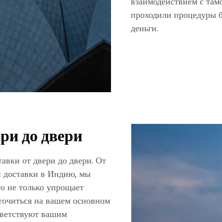
взаимодействием с та
проходили процедуры б
деньги.
ери до двери
вки от двери до двери. От
й доставки в Индию, мы
то не только упрощает
оточиться на вашем основном
тветствуют вашим