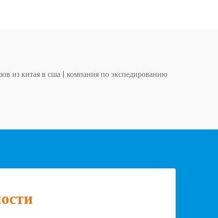
зов из китая в сша
|
компания по экспедированию
мости