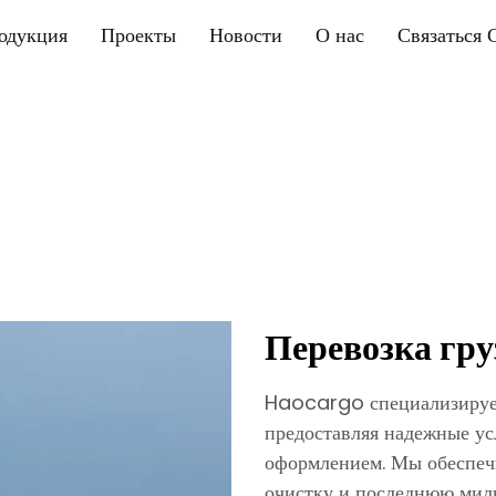
одукция
Проекты
Новости
О нас
Связаться 
Перевозка гру
Haocargo специализируетс
предоставляя надежные у
оформлением. Мы обеспеч
очистку и последнюю мил