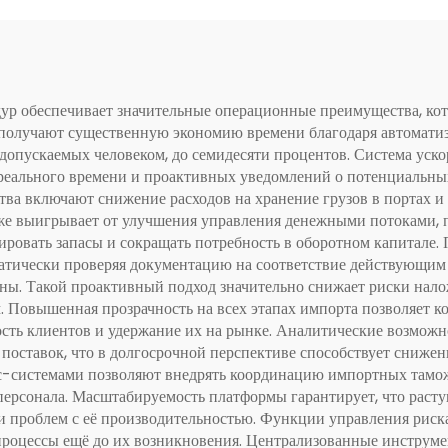
р обеспечивает значительные операционные преимущества, кот
олучают существенную экономию времени благодаря автоматиз
допускаемых человеком, до семидесяти процентов. Система уск
реального времени и проактивных уведомлений о потенциальных 
а включают снижение расходов на хранение грузов в портах и с
же выигрывает от улучшения управления денежными потоками, п
нировать запасы и сокращать потребность в оборотном капитал
матически проверяя документацию на соответствие действующи
ны. Такой проактивный подход значительно снижает риски нал
. Повышенная прозрачность на всех этапах импорта позволяет 
ость клиентов и удержание их на рынке. Аналитические возмож
 поставок, что в долгосрочной перспективе способствует сниж
-системами позволяют внедрять координацию импортных тамо
персонала. Масштабируемость платформы гарантирует, что рас
ли проблем с её производительностью. Функции управления рис
процессы ещё до их возникновения. Централизованные инстру