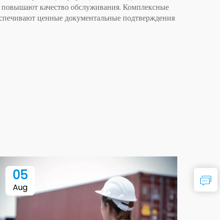
и повышают качество обслуживания. Комплексные
беспечивают ценные документальные подтверждения
05
1
Aug
Se