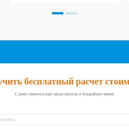
преимущества аутсорсинга логистических
операций специализированным 3PL-
провайдерам. Правильный 3PL-партнер
обеспечивает гораздо большее...
чить бесплатный расчет стои
С вами свяжется наш представитель в ближайшее время.