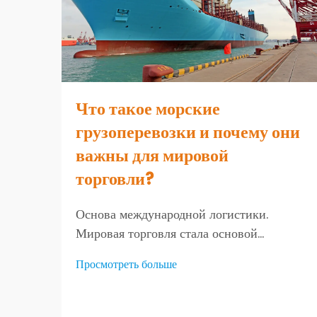
Что такое морские
грузоперевозки и почему они
важны для мировой
торговли?
Основа международной логистики.
Мировая торговля стала основой
современной экономики, позволяя
Просмотреть больше
предприятиям и потребителям получать
товары со всего мира. В центре этой
сложной сети цепочек поставок находятся