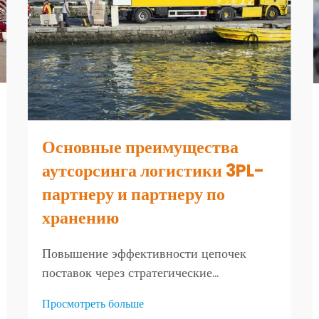
Основные преимущества
аутсорсинга логистики 3PL-
партнеру и партнеру по
хранению
Повышение эффективности цепочек
поставок через стратегические
партнерства. Компании в различных
Просмотреть больше
отраслях выявляют конкурентные