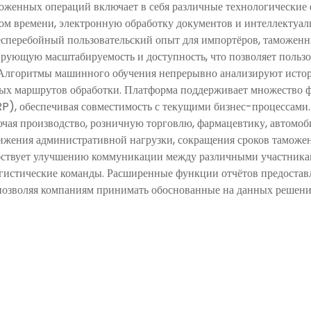
оженных операций включает в себя различные технологические 
ом времени, электронную обработку документов и интеллектуа
бесперебойный пользовательский опыт для импортёров, таможен
ирующую масштабируемость и доступность, что позволяет пользо
 Алгоритмы машинного обучения непрерывно анализируют исто
ых маршрутов обработки. Платформа поддерживает множество ф
RP), обеспечивая совместимость с текущими бизнес-процесса
ючая производство, розничную торговлю, фармацевтику, автомоб
нижения административной нагрузки, сокращения сроков тамож
бствует улучшению коммуникации между различными участника
гистические команды. Расширенные функции отчётов предоставл
, позволяя компаниям принимать обоснованные на данных решен