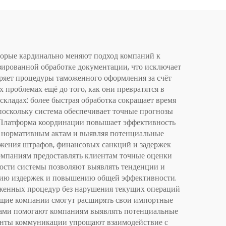
орые кардинально меняют подход компаний к
ированной обработке документации, что исключает
оряет процедуры таможенного оформления за счёт
проблемах ещё до того, как они превратятся в
кладах: более быстрая обработка сокращает время
оскольку система обеспечивает точные прогнозы
е. Платформа координации повышает эффективность
м нормативным актам и выявляя потенциальные
ожения штрафов, финансовых санкций и задержек
компаниям предоставлять клиентам точные оценки
ности системы позволяют выявлять тенденции и
ению издержек и повышению общей эффективности.
женных процедур без нарушения текущих операций
тущие компании смогут расширять свои импортные
ками помогают компаниям выявлять потенциальные
менты коммуникации упрощают взаимодействие с