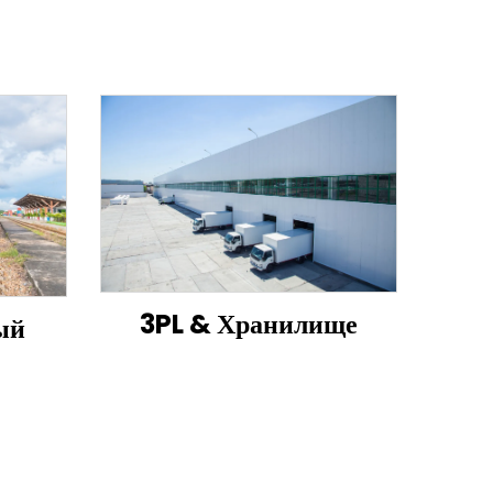
3PL & Хранилище
ый