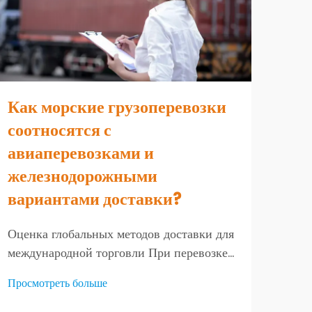
Ав
Как морские грузоперевозки
мор
соотносятся с
об
авиаперевозками и
эф
железнодорожными
вариантами доставки?
Пони
дост
Оценка глобальных методов доставки для
усло
международной торговли При перевозке
Прос
миро
товаров на другие континенты
Просмотреть больше
спос
предприятиям необходимо тщательно
суще
выбирать варианты доставки, чтобы