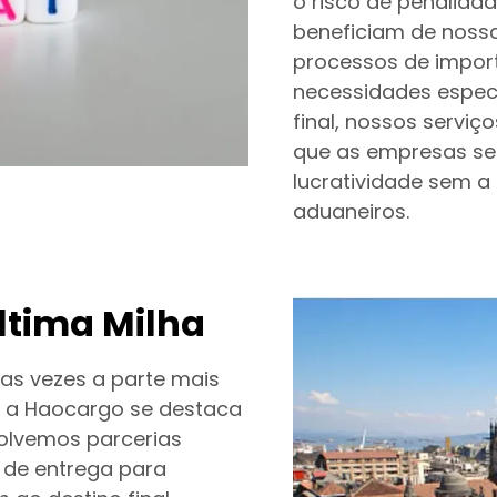
o risco de penalidad
beneficiam de nossa
processos de impor
necessidades especí
final, nossos servi
que as empresas se
lucratividade sem a
aduaneiros.
Última Milha
tas vezes a parte mais
s a Haocargo se destaca
volvemos parcerias
s de entrega para