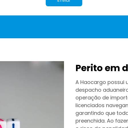
Enviar
Perito em
A Haocargo possui 
despacho aduaneiro,
operação de import
licenciados navega
garantindo que tod
preenchida. Ao faze