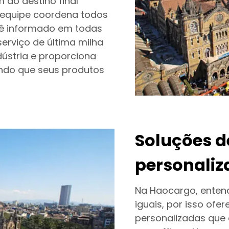
 ao destino final
 equipe coordena todos
ê informado em todas
rviço de última milha
dústria e proporciona
endo que seus produtos
Soluções de
personaliz
Na Haocargo, enten
iguais, por isso ofe
personalizadas que