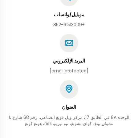
موبايل/واتساب
+852-61513009
البريد الإلكتروني
[email protected]
العنوان
الوحدة 8A في الطابق 17، مركز ويل فونغ الصناعي، رقم 68 شارع تا
تشوان بينغ، كواي تشونغ، نيو تيريتو ries، هونغ كونغ