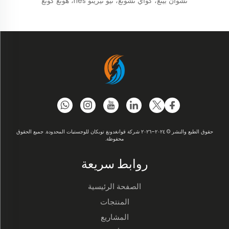
تشوان بينغ، كواي تشونغ، نيو تيريتو ries، هونغ كونغ
حقوق الطبع والنشر © ٢٠٢٤–٢٠٢٦ شركة قوانغدونغ توبكان للوجستيات المحدودة. جميع الحقوق
محفوظة.
روابط سريعة
الصفحة الرئيسية
المنتجات
المشاريع