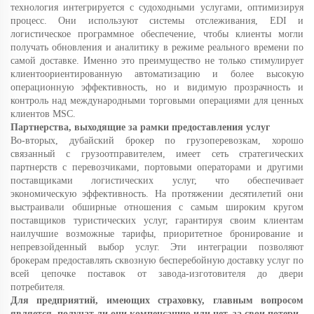
технология интегрируется с судоходными услугами, оптимизируя
процесс. Они используют системы отслеживания, EDI и
логистическое программное обеспечение, чтобы клиенты могли
получать обновления и аналитику в режиме реального времени по
самой доставке. Именно это преимущество не только стимулирует
клиентоориентированную автоматизацию и более высокую
операционную эффективность, но и видимую прозрачность и
контроль над международными торговыми операциями для ценных
клиентов MSC.
Партнерства, выходящие за рамки предоставления услуг
Во-вторых, дубайский брокер по грузоперевозкам, хорошо
связанный с грузоотправителем, имеет сеть стратегических
партнерств с перевозчиками, портовыми операторами и другими
поставщиками логистических услуг, что обеспечивает
экономическую эффективность. На протяжении десятилетий они
выстраивали обширные отношения с самым широким кругом
поставщиков туристических услуг, гарантируя своим клиентам
наилучшие возможные тарифы, приоритетное бронирование и
непревзойденный выбор услуг. Эти интеграции позволяют
брокерам предоставлять сквозную бесперебойную доставку услуг по
всей цепочке поставок от завода-изготовителя до двери
потребителя.
Для предприятий, имеющих страховку, главным вопросом
является, получат ли они компенсацию или нет.
за свои потери.