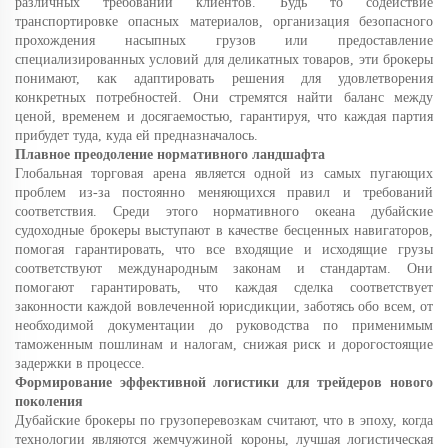
различных требований клиентов. Будь то содействие
транспортировке опасных материалов, организация безопасного
прохождения насыпных грузов или предоставление
специализированных условий для деликатных товаров, эти брокеры
понимают, как адаптировать решения для удовлетворения
конкретных потребностей. Они стремятся найти баланс между
ценой, временем и досягаемостью, гарантируя, что каждая партия
прибудет туда, куда ей предназначалось.
Плавное преодоление нормативного ландшафта
Глобальная торговая арена является одной из самых пугающих
проблем из-за постоянно меняющихся правил и требований
соответствия. Среди этого нормативного океана дубайские
судоходные брокеры выступают в качестве бесценных навигаторов,
помогая гарантировать, что все входящие и исходящие грузы
соответствуют международным законам и стандартам. Они
помогают гарантировать, что каждая сделка соответствует
законности каждой вовлеченной юрисдикции, заботясь обо всем, от
необходимой документации до руководства по применимым
таможенным пошлинам и налогам, снижая риск и дорогостоящие
задержки в процессе.
Формирование эффективной логистики для трейдеров нового
поколения
Дубайские брокеры по грузоперевозкам считают, что в эпоху, когда
технологии являются жемчужиной короны, лучшая логистическая