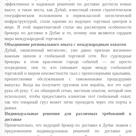
эффективных и надежных решениях по доставке достигла новых
высот, и такие места, как Дубай, известный своим стратегическим
географическим положением и первоклассной логистической
инфраструктурой, стали одними из ведущих торговых центров в
мире. В этой маркетинговой статье мы рассмотрим особенности
брокера по доставке в Дубае и то, почему они являются сердцем
мира международной торговли.
Объединение регионального опыта с международным охватом
Дубай, оживленный мегаполис, уже давно признан жизненно
важным звеном в глобальной торговой сети. Все судоходные
брокеры в этом красочном городе событий — не просто
посредники; они те, кто связывает экран между глобальной
торговлей и миром неизвестности скал с пропеллерными крыльями,
препятствиями обслуживания с таможенными процедурами
выпуска. Когда вы получаете грузовик или корабль, все это идет
рука об руку. С их обширной сетью, местным опытом, который они
используют, чтобы предоставить клиентам этот глобальный охват,
так что товарный груз может легко проходить через эти порты и
рынки.
Индивидуальные решения для различных требований к
доставке
Примечательно, что ведущий брокер по доставке в Дубае знаком с
предложением индивидуальных решений по доставке для