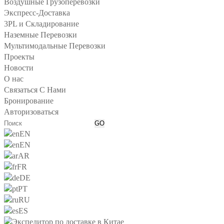
Воздушные Грузоперевозки
Экспресс-Доставка
3PL и Складирование
Наземные Перевозки
Мультимодальные Перевозки
Проекты
Новости
О нас
Связаться С Нами
Бронирование
Авторизоваться
EN
EN
AR
FR
DE
PT
RU
ES