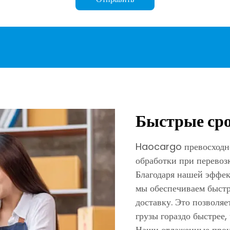
Быстрые сро
Haocargo превосходно
обработки при перевоз
Благодаря нашей эффе
мы обеспечиваем быст
доставку. Это позволя
грузы гораздо быстрее,
Наши отлаженные проце