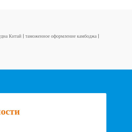
удна Китай
|
таможенное оформление камбоджа
|
мости