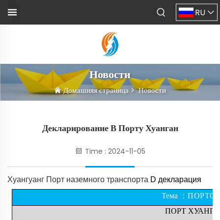
RU
Новости
Домашняя страница
>
Новости
Декларирование В Порту Хуанган
Time : 2024-11-05
Хуангуанг
Порт наземного транспорта
D
декларация
Тема
：
ПОРТОВ
ПОРТ ХУАНГ