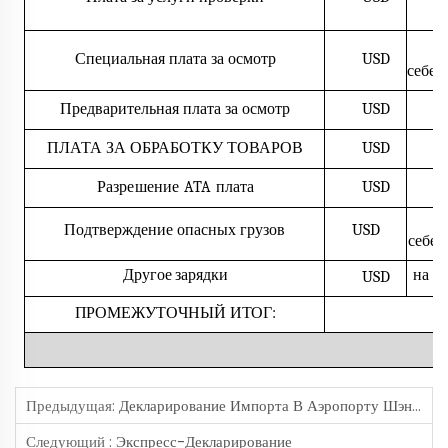
Специальная плата за осмотр
USD
себес
Предварительная плата за осмотр
USD
ПЛАТА ЗА ОБРАБОТКУ ТОВАРОВ
USD
Разрешение ATA
плата
USD
Подтверждение опасных грузов
USD
себес
Другое
зарядки
на
с
USD
ПРОМЕЖУТОЧНЫЙ ИТОГ:
Предыдущая:
Декларирование Импорта В Аэропорту Шэньчжэня
Следующий :
Экспресс-Декларирование