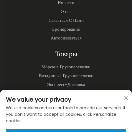
Новости
О нас
Связаться С Нами
Бронирование
Авторизоваться
Товары
Морские Грузоперевозки
Воздушные Грузоперевозки
Экспресс-Доставка
3PL и Складирование
We value your privacy
Наземные Перевозки
We use cookies and similar tools to provide our services. If
Мультимодальные Перевозки
you don't want to accept all cookies, click Personalize
cookies.
О КОМПАНИИ