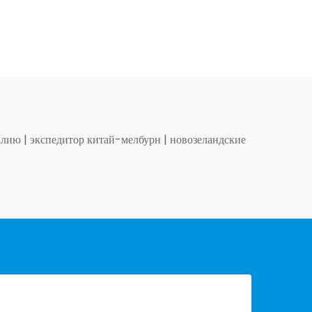
талию
|
экспедитор китай-мелбурн
|
новозеландские