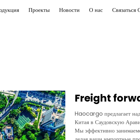
одукция
Проекты
Новости
О нас
Связаться 
Freight forw
Haocargo предлагает над
Китая в Саудовскую Арави
Мы эффективно занимаемс
делая ваши импортные пр