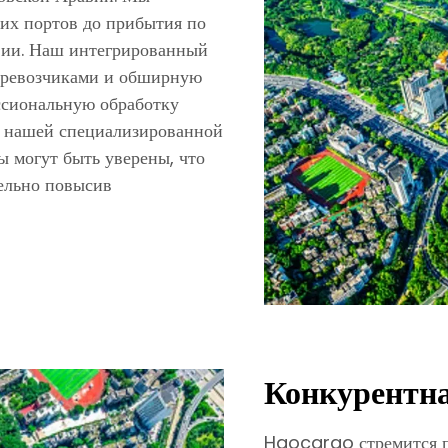
ких портов до прибытия по
вии. Наш интегрированный
еревозчиками и обширную
ессиональную обработку
е нашей специализированной
ы могут быть уверены, что
тельно повысив
Конкурентна
Haocargo стремится п