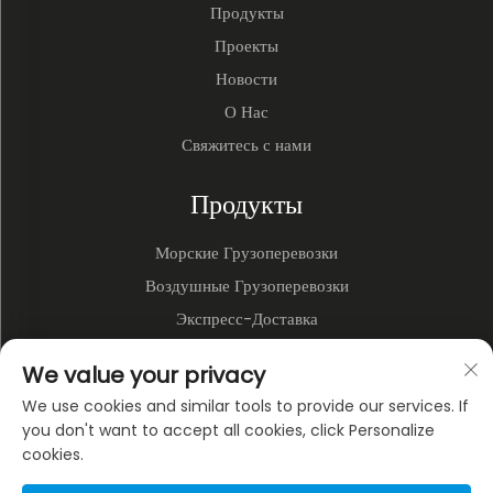
Продукты
Проекты
Новости
О Нас
Свяжитесь с нами
Продукты
Морские Грузоперевозки
Воздушные Грузоперевозки
Экспресс-Доставка
3PL и Складирование
We value your privacy
Наземные Перевозки
We use cookies and similar tools to provide our services. If
Мультимодальные Перевозки
you don't want to accept all cookies, click Personalize
cookies.
О КОМПАНИИ