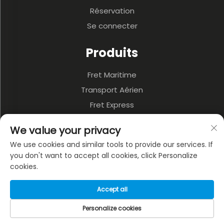
Réservation
Se connecter
Produits
Fret Maritime
Transport Aérien
Fret Express
3PL Et Entrepôt
We value your privacy
Transport Terrestre
We use cookies and similar tools to provide our services. If
Transport Multimodal
you don't want to accept all cookies, click Personalize
cookies.
À PROPOS DE L'ENTREPRISE
Accept all
Politique de confidentialité
Personalize cookies