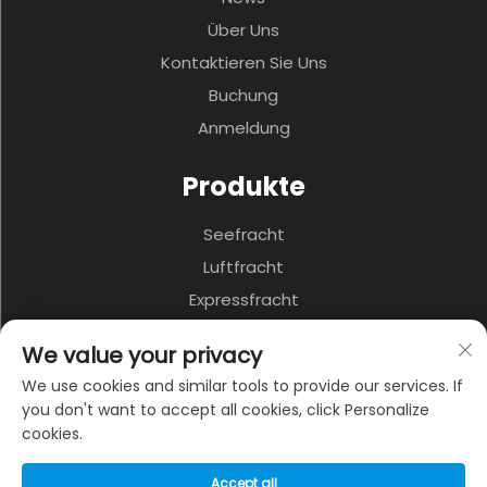
Über Uns
Kontaktieren Sie Uns
Buchung
Anmeldung
Produkte
Seefracht
Luftfracht
Expressfracht
3PL & Lagerung
We value your privacy
Binnenverkehr
We use cookies and similar tools to provide our services. If
Mehrschichtiger Verkehr
you don't want to accept all cookies, click Personalize
cookies.
ÜBER DAS UNTERNEHMEN
Accept all