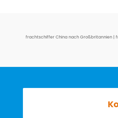
frachtschiffer China nach Großbritannien
|
f
Ko