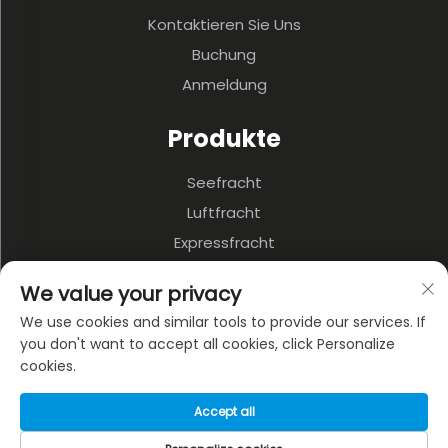
Kontaktieren Sie Uns
Buchung
Anmeldung
Produkte
Seefracht
Luftfracht
Expressfracht
3PL & Lagerung
We value your privacy
Binnenverkehr
We use cookies and similar tools to provide our services. If
Mehrschichtiger Verkehr
you don't want to accept all cookies, click Personalize
cookies.
ÜBER DAS UNTERNEHMEN
Accept all
Datenschutzrichtlinie