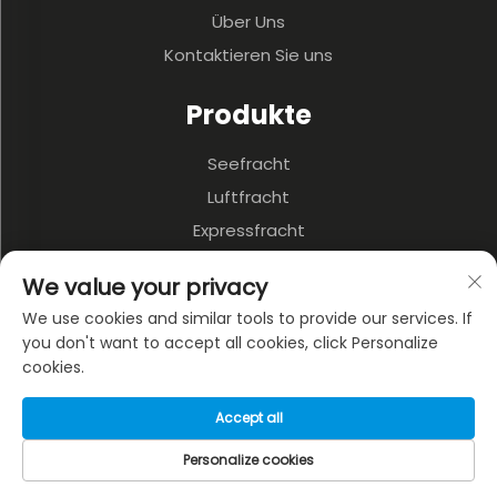
Über Uns
Kontaktieren Sie uns
Produkte
Seefracht
Luftfracht
Expressfracht
3PL & Lagerung
We value your privacy
Binnenverkehr
We use cookies and similar tools to provide our services. If
Mehrschichtiger Verkehr
you don't want to accept all cookies, click Personalize
cookies.
ÜBER DAS UNTERNEHMEN
Accept all
Datenschutzrichtlinie
Personalize cookies