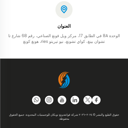
العنوان
الوحدة 8A في الطابق 17، مركز ويل فونغ الصناعي، رقم 68 شارع تا
تشوان بينغ، كواي تشونغ، نيو تيريتو ries، هونغ كونغ
حقوق الطبع والنشر © ٢٠٢٤–٢٠٢٦ شركة قوانغدونغ توبكان للوجستيات المحدودة. جميع الحقوق
محفوظة.